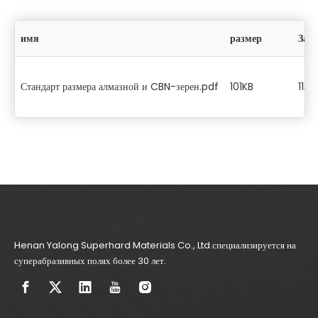
имя
размер
Заг
Стандарт размера алмазной и CBN-зерен.pdf
101KB
113
Henan Yalong Superhard Materials Co., Ltd.специализируется на
суперабразивных полях более 30 лет.