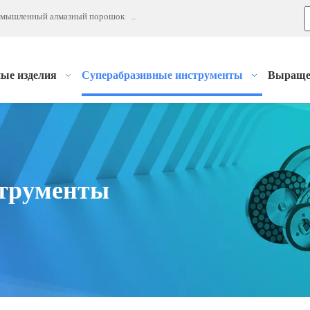
мышленный алмазный порошок
Шлифование, полировка, притирка
Алмазная
ные изделия
Суперабразивные инструменты
Выращен
струменты