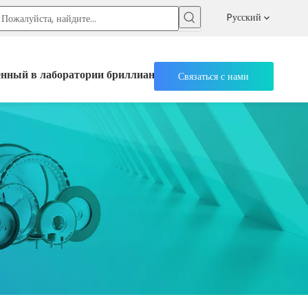
 паста и суспензия
Фрезы PDC
Pусский
ный в лаборатории бриллиант
Ресурс
Связаться с нами