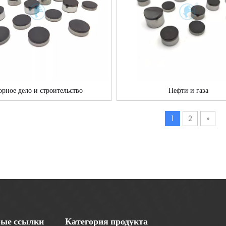
орное дело и строительство
Нефти и газа
1
2
»
ые ссылки
Категория продукта