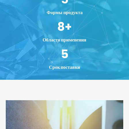
Формы продукта
8
+
Области применения
5
Срок поставки