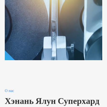
О нас
Хэнань Ялун Суперхард